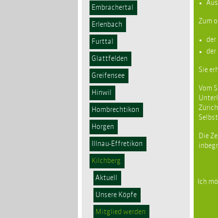
Aus
Embrachertal
Zum o
Erlenbach
der
Furttal
der
Glattfelden
Sie er
Greifensee
Vom Se
Hinwil
Unterl
Zürich
Hombrechtikon
Selbst
Horgen
Die Ze
Illnau-Effretikon
inbegr
Kilchberg
Aktuell
Ich mö
Unsere Köpfe
Mitglied werden