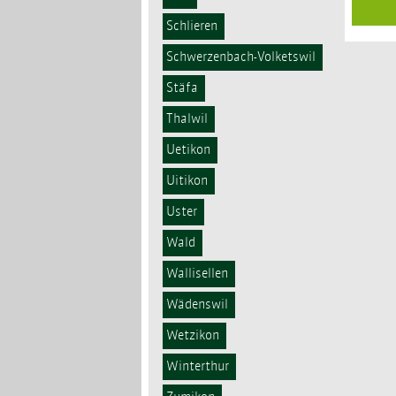
Schlieren
Schwerzenbach-Volketswil
Stäfa
Thalwil
Uetikon
Uitikon
Uster
Wald
Wallisellen
Wädenswil
Wetzikon
Winterthur