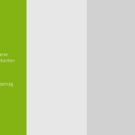
erse
n Kanton
rbeitrag