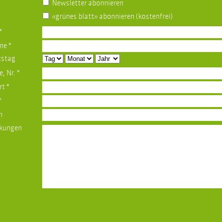
Newsletter abonnieren
«grünes blatt» abonnieren (kostenfrei)
*
ame
*
tstag
e, Nr.
*
rt
*
*
n
kungen