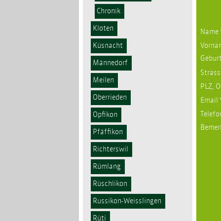
Chronik
Kloten
Name
Küsnacht
Vorn
Gebur
Männedorf
Strass
Meilen
PLZ, O
Oberrieden
Email
Telefo
Opfikon
Bemer
Pfäffikon
Richterswil
Rümlang
Rüschlikon
Russikon-Weisslingen
Rüti