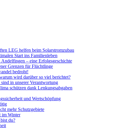
haften LEG helfen beim Solarstromzubau
timalen Start ins Familienleben
 Andelfingen – eine Erfolgsgeschichte
ener Grenzen für Flüchtlinge
andel bedroht!
arum wird darüber so viel berichtet?
sind in unserer Verantwortung
Klima schützen dank Lenkungsabgaben
ungssicherheit und Wertschöpfung
ötig
ucht mehr Schutzgebiete
t im Winter
bist du?
heit