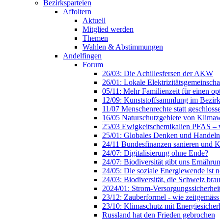
Bezirksparteien
Affoltern
Aktuell
Mitglied werden
Themen
Wahlen & Abstimmungen
Andelfingen
Forum
26/03: Die Achillesfersen der AKW
26/01: Lokale Elektrizitätsgemeinsc
05/11: Mehr Familienzeit für einen op
12/09: Kunststoffsammlung im Bezirk
11/07 Menschenrechte statt geschloss
16/05 Naturschutzgebiete von Klimaw
25/03 Ewigkeitschemikalien PFAS – w
25/01: Globales Denken und Handeln 
24/11 Bundesfinanzen sanieren und 
24/07: Digitalisierung ohne Ende?
24/07: Biodiversität gibt uns Ernähr
24/05: Die soziale Energiewende ist n
24/03: Biodiversität, die Schweiz bra
2024/01: Strom-Versorgungssicherhei
23/12: Zauberformel - wie zeitgemäss 
23/10: Klimaschutz mit Energiesicher
Russland hat den Frieden gebrochen