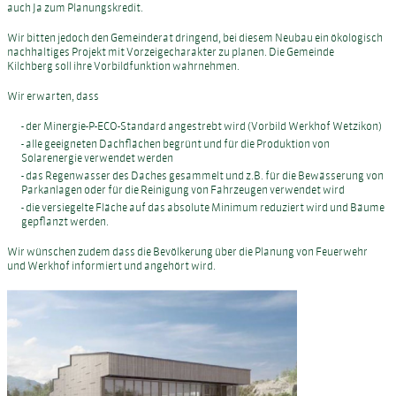
auch Ja zum Planungskredit.
Wir bitten jedoch den Gemeinderat dringend, bei diesem Neubau ein ökologisch
nachhaltiges Projekt mit Vorzeigecharakter zu planen. Die Gemeinde
Kilchberg soll ihre Vorbildfunktion wahrnehmen.
Wir erwarten, dass
- der Minergie-P-ECO-Standard angestrebt wird (Vorbild Werkhof Wetzikon)
- alle geeigneten Dachflächen begrünt und für die Produktion von
Solarenergie verwendet werden
- das Regenwasser des Daches gesammelt und z.B. für die Bewässerung von
Parkanlagen oder für die Reinigung von Fahrzeugen verwendet wird
- die versiegelte Fläche auf das absolute Minimum reduziert wird und Bäume
gepflanzt werden.
Wir wünschen zudem dass die Bevölkerung über die Planung von Feuerwehr
und Werkhof informiert und angehört wird.