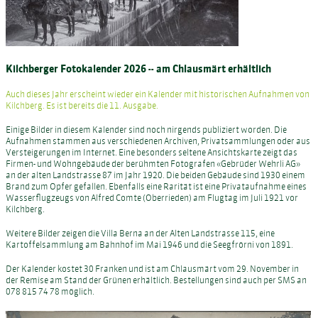
Kilchberger Fotokalender 2026 -- a
m Chlausmärt erhältlich
Auch dieses Jahr erscheint wieder ein Kalender mit historischen Aufnahmen von
Kilchberg. Es ist bereits die 11. Ausgabe.
Einige Bilder in diesem Kalender sind noch nirgends publiziert worden. Die
Aufnahmen stammen aus verschiedenen Archiven, Privatsammlungen oder aus
Versteigerungen im Internet. Eine besonders seltene Ansichtskarte zeigt das
Firmen- und Wohngebäude der berühmten Fotografen «Gebrüder Wehrli AG»
an der alten Landstrasse 87 im Jahr 1920. Die beiden Gebäude sind 1930 einem
Brand zum Opfer gefallen. Ebenfalls eine Rarität ist eine Privataufnahme eines
Wasserflugzeugs von Alfred Comte (Oberrieden) am Flugtag im Juli 1921 vor
Kilchberg.
Weitere Bilder zeigen die Villa Berna an der Alten Landstrasse 115, eine
Kartoffelsammlung am Bahnhof im Mai 1946 und die Seegfrörni von 1891.
Der Kalender kostet 30 Franken und ist am Chlausmärt vom 29. November in
der Remise am Stand der Grünen erhältlich. Bestellungen sind auch per SMS an
078 815 74 78 möglich.